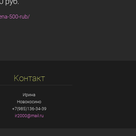
0 руб.
sena-500-rub/
Koнтакт
Ирина
Новокосино
+7(985)136-34-39
ir2000@m
ail.ru