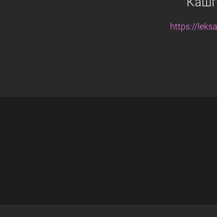
Кашпо
https://leks