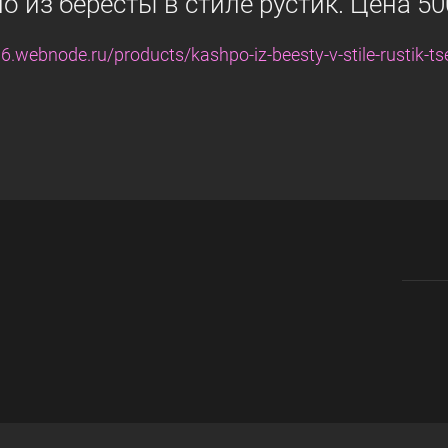
 из бересты в стиле рустик. Цена 50
a6.webnode.ru/products/kashpo-iz-beesty-v-stile-rustik-t